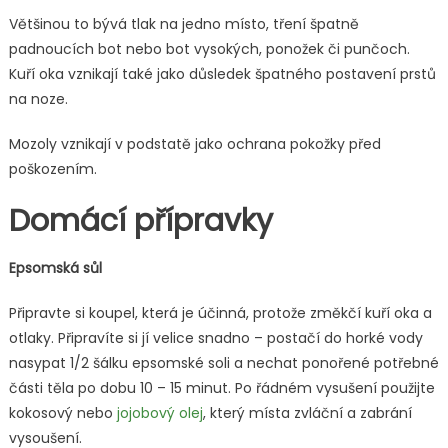
Většinou to bývá tlak na jedno místo, tření špatně
padnoucích bot nebo bot vysokých, ponožek či punčoch.
Kuří oka vznikají také jako důsledek špatného postavení prstů
na noze.
Mozoly vznikají v podstatě jako ochrana pokožky před
poškozením.
Domácí přípravky
Epsomská sůl
Připravte si koupel, která je účinná, protože změkčí kuří oka a
otlaky. Připravíte si jí velice snadno – postačí do horké vody
nasypat 1/2 šálku epsomské soli a nechat ponořené potřebné
části těla po dobu 10 – 15 minut. Po řádném vysušení použijte
kokosový nebo
jojobový olej
, který místa zvláční a zabrání
vysoušení.