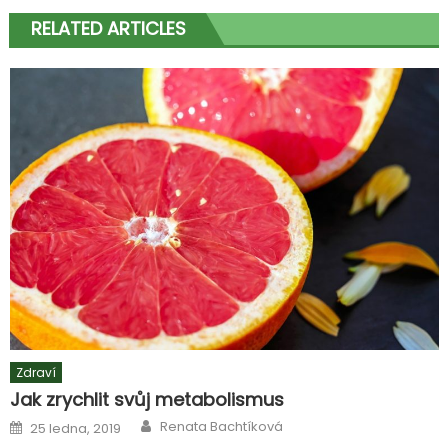
RELATED ARTICLES
Zdraví
Jak zrychlit svůj metabolismus
Author
Posted
Renata Bachtíková
25 ledna, 2019
on