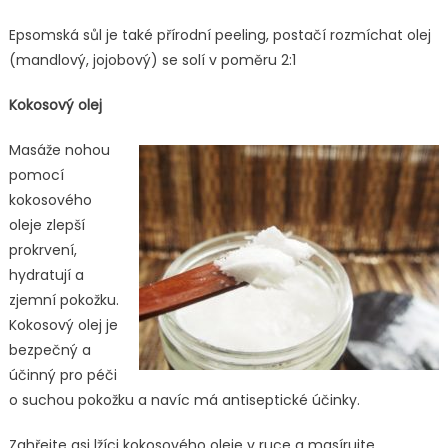
Epsomská sůl je také přírodní peeling, postačí rozmíchat olej
(mandlový, jojobový) se solí v poměru 2:1
Kokosový olej
Masáže nohou
pomocí
kokosového
oleje zlepší
prokrvení,
hydratují a
zjemní pokožku.
Kokosový olej je
bezpečný a
účinný pro péči
o suchou pokožku a navíc má antiseptické účinky.
Zahřejte asi lžíci kokosového oleje v ruce a masírujte