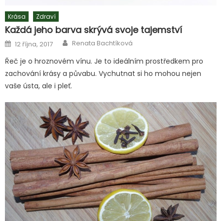
Krása
Zdraví
Každá jeho barva skrývá svoje tajemství
Author
Posted
Renata Bachtíková
12 října, 2017
on
Řeč je o hroznovém vínu. Je to ideálním prostředkem pro
zachování krásy a půvabu. Vychutnat si ho mohou nejen
vaše ústa, ale i pleť.