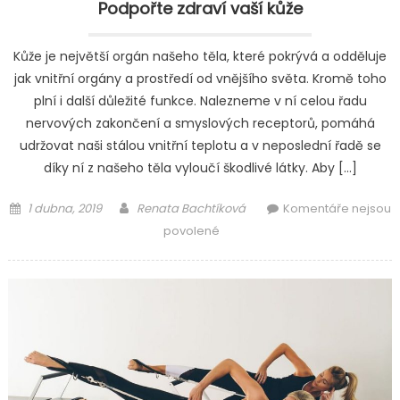
Podpořte zdraví vaší kůže
Kůže je největší orgán našeho těla, které pokrývá a odděluje
jak vnitřní orgány a prostředí od vnějšího světa. Kromě toho
plní i další důležité funkce. Nalezneme v ní celou řadu
nervových zakončení a smyslových receptorů, pomáhá
udržovat naši stálou vnitřní teplotu a v neposlední řadě se
díky ní z našeho těla vyloučí škodlivé látky. Aby […]
Posted
Author
1 dubna, 2019
Renata Bachtíková
Komentáře nejsou
on
u
povolené
textu
s
názvem
Podpořte
zdraví
vaší
kůže