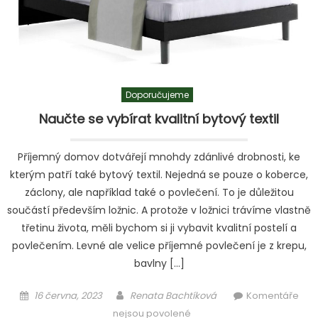
Doporučujeme
Naučte se vybírat kvalitní bytový textil
Příjemný domov dotvářejí mnohdy zdánlivé drobnosti, ke
kterým patří také bytový textil. Nejedná se pouze o koberce,
záclony, ale například také o povlečení. To je důležitou
součástí především ložnic. A protože v ložnici trávíme vlastně
třetinu života, měli bychom si ji vybavit kvalitní postelí a
povlečením. Levné ale velice příjemné povlečení je z krepu,
bavlny […]
Posted
Author
16 června, 2023
Renata Bachtíková
Komentáře
on
u
nejsou povolené