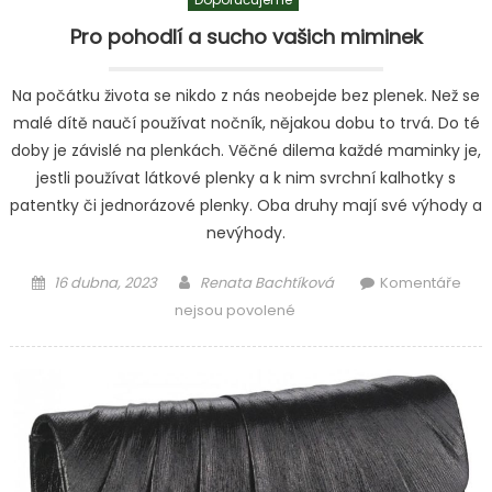
Pro pohodlí a sucho vašich miminek
Na počátku života se nikdo z nás neobejde bez plenek. Než se
malé dítě naučí používat nočník, nějakou dobu to trvá. Do té
doby je závislé na plenkách. Věčné dilema každé maminky je,
jestli používat látkové plenky a k nim svrchní kalhotky s
patentky či jednorázové plenky. Oba druhy mají své výhody a
nevýhody.
Posted
Author
16 dubna, 2023
Renata Bachtíková
Komentáře
on
u
nejsou povolené
textu
s
názvem
Pro
pohodlí
a
sucho