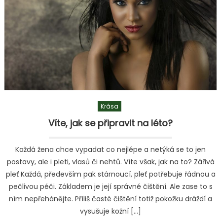
při
výběru
připojení
k internetu?
Krása
Víte, jak se připravit na léto?
Každá žena chce vypadat co nejlépe a netýká se to jen
postavy, ale i pleti, vlasů či nehtů. Víte však, jak na to? Zářivá
pleť Každá, především pak stárnoucí, pleť potřebuje řádnou a
pečlivou péči. Základem je její správné čištění. Ale zase to s
ním nepřehánějte. Příliš časté čištění totiž pokožku dráždí a
vysušuje kožní […]