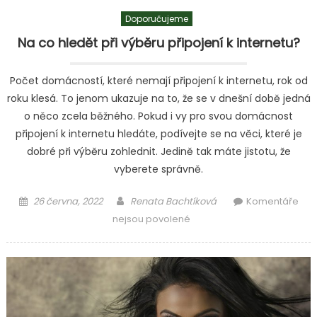
Doporučujeme
Na co hledět při výběru připojení k internetu?
Počet domácností, které nemají připojení k internetu, rok od
roku klesá. To jenom ukazuje na to, že se v dnešní době jedná
o něco zcela běžného. Pokud i vy pro svou domácnost
připojení k internetu hledáte, podívejte se na věci, které je
dobré při výběru zohlednit. Jedině tak máte jistotu, že
vyberete správně.
Posted
Author
26 června, 2022
Renata Bachtíková
Komentáře
on
u
nejsou povolené
textu
s
názvem
Na
co
hledět