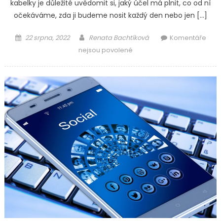
kabelky je důležité uvědomit si, jaký účel má plnit, co od ní
očekáváme, zda ji budeme nosit každý den nebo jen […]
Posted
Author
22 srpna, 2022
Renata Bachtíková
Komentáře
on
u
nejsou povolené
textu
s
názvem
Kabelka
je
praktický
a
elegantní
doplněk
každé
ženy