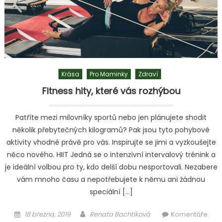
Krása
Pro Maminky
Zdraví
Fitness hity, které vás rozhýbou
Patříte mezi milovníky sportů nebo jen plánujete shodit
několik přebytečných kilogramů? Pak jsou tyto pohybové
aktivity vhodné právě pro vás. Inspirujte se jimi a vyzkoušejte
něco nového. HIIT Jedná se o intenzivní intervalový trénink a
je ideální volbou pro ty, kdo delší dobu nesportovali. Nezabere
vám mnoho času a nepotřebujete k němu ani žádnou
speciální […]
Posted
Author
18 března, 2019
Renata Bachtíková
Komentáře