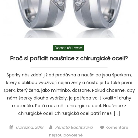
Doporučujeme
Proč si pořídit naušnice z chirurgické oceli?
Šperky nás zdobí již od pradávna a naušnice jsou šperkem,
který s oblibou využívají nejen ženy a často je to také první
šperk, který žena, jako miminko, dostane. Pokud chceme, aby
nám šperky dlouho vydržely, je potřeba volit kvalitní druhy
materiálu. Patří mezi ně i chirurgická ocel. Naušnice z
chirurgické oceli Chirurgická ocel patří mezi […]
Posted
Author
6 března, 2019
Renata Bachtíková
Komentáře
on
u
nejsou povolené