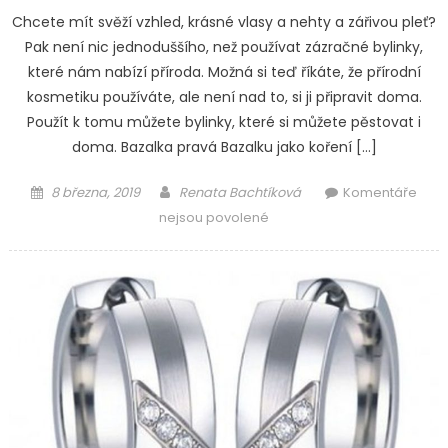
Chcete mít svěží vzhled, krásné vlasy a nehty a zářivou pleť?
Pak není nic jednoduššího, než používat zázračné bylinky,
které nám nabízí příroda. Možná si teď říkáte, že přírodní
kosmetiku používáte, ale není nad to, si ji připravit doma.
Použít k tomu můžete bylinky, které si můžete pěstovat i
doma. Bazalka pravá Bazalku jako koření […]
Posted
Author
8 března, 2019
Renata Bachtíková
Komentáře
on
u
nejsou povolené
textu
s
názvem
Bylinky
pro
krásu