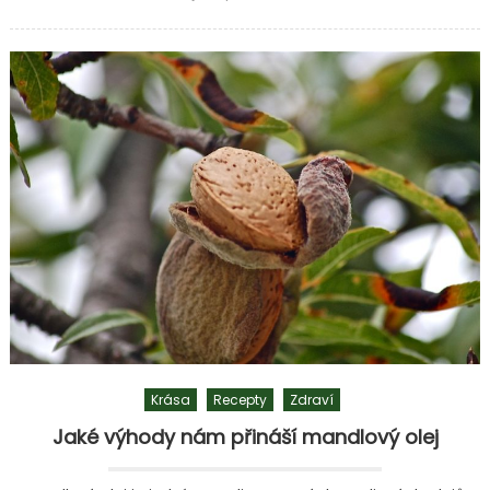
textu
s
názvem
Naučte
se
vybírat
kvalitní
bytový
textil
Krása
Recepty
Zdraví
Jaké výhody nám přináší mandlový olej