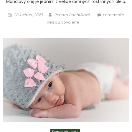
Mandlový olej je jedním z velice cenných rostlinných olejů.
Posted
Author
28 května, 2023
Renata Bachtíková
Komentáře
on
u
nejsou povolené
textu
s
názvem
Jaké
výhody
nám
přináší
mandlový
olej
Doporučujeme