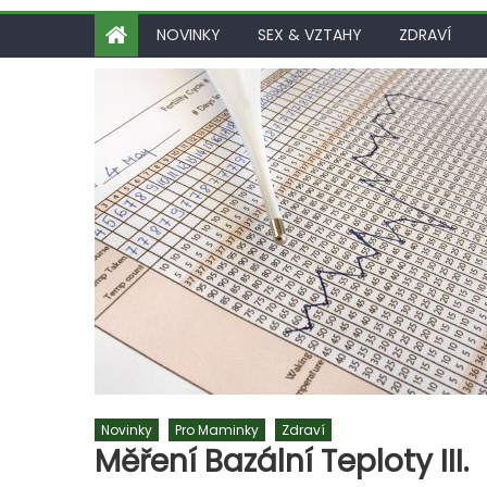
NOVINKY
SEX & VZTAHY
ZDRAVÍ
Novinky
Pro Maminky
Zdraví
Měření Bazální Teploty III.