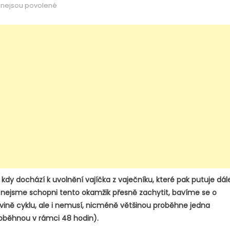
u
nejsou povolené
textu
s
názvem
Měření
bazální
teploty
III.
 kdy dochází k uvolnění vajíčka z vaječníku, které pak putuje dál
ž nejsme schopni tento okamžik přesně zachytit, bavíme se o
vině cyklu, ale i nemusí, nicméně většinou proběhne jedna
roběhnou v rámci 48 hodin).