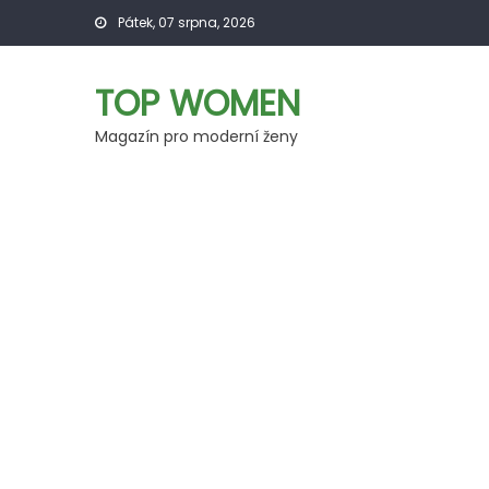
Skip
Pátek, 07 srpna, 2026
to
content
TOP WOMEN
Magazín pro moderní ženy