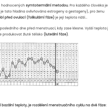
sti hodnocených
symtotermální metodou
. Pro každého člověka je
ny je tato hladina ovlivňována estrogeny a gestageny), pro ženu
bí před ovulací (folikulární fáze)
je její teplota nižší…
 posledního dne před menstruací, kdy zase klesne. Vyšší teplota 
produkovat žluté tělísko
(luteální fáze)
.
azální teploty, je rozdělení menstruačního cyklu na dvě fáze: