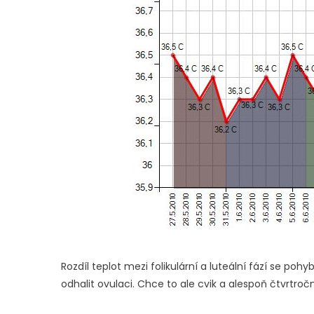
Rozdíl teplot mezi folikulární a luteální fází se poh
odhalit ovulaci. Chce to ale cvik a alespoň čtvrtroč