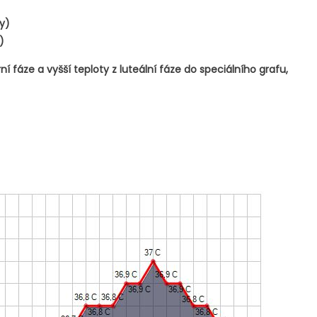
y)
)
í fáze a vyšší teploty z luteální fáze do speciálního grafu,