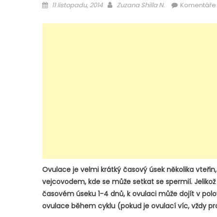
Posted
Author
11 listopadu, 2014
Zuzana Shilla N.
Komentáře 
on
Ovulace je velmi krátký časový úsek několika vteřin,
vejcovodem, kde se může setkat se spermií. Jeliko
časovém úseku 1-4 dnů, k ovulaci může dojít v polo
ovulace během cyklu (pokud je ovulací víc, vždy p