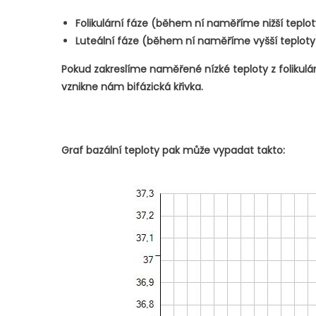
Folikulární fáze (během ní naměříme nižší teplot
Luteální fáze (během ní naměříme vyšší teploty
Pokud zakreslíme naměřené nízké teploty z folikulárn
vznikne nám bifázická křivka.
Graf bazální teploty pak může vypadat takto: