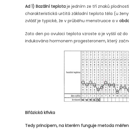
Ad 1) Bazální teplota
je jedním ze tří znaků plodno
charakteristická určitá základní teplota těla (u že
zvlášť je typické, že v průběhu menstruace a v
obdo
Zato den po ovulaci teplota vzroste a je vyšší až do
indukována hormonem progesteronem, který začne 
Bifázická křivka
Tedy principem, na kterém funguje metoda měření b