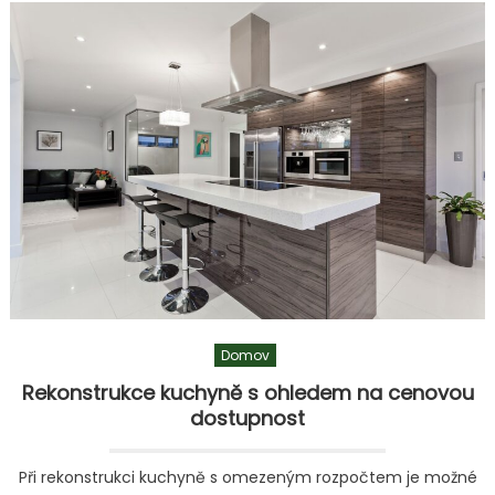
názvem
Máte
rádi
moderní
vybavení
a
pohodlí?
Pořiďte
si
koberce
s vysokým
vlasem
Domov
Rekonstrukce kuchyně s ohledem na cenovou
dostupnost
Při rekonstrukci kuchyně s omezeným rozpočtem je možné