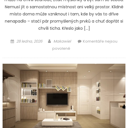
Nemusí jít o samostatnou místnost ani velký prostor. Klidné
místo doma může vzniknout i tam, kde by vás to dříve
nenapadlo – stačí pár promyšlených prvků a chuť dopřát si
chvíli ticha. Křeslo jako […]
Posted
Author
28 ledna, 2026
Makawiel
Komentáře nejsou
on
u
povolené
textu
s
názvem
Proč
je
důležité
mít
doma
své
klidné
místo
a