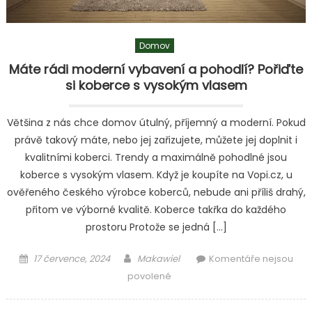
jak
si
ho
Domov
jednoduše
Máte rádi moderní vybavení a pohodlí? Pořiďte
vytvořit
si koberce s vysokým vlasem
Většina z nás chce domov útulný, příjemný a moderní. Pokud
právě takový máte, nebo jej zařizujete, můžete jej doplnit i
kvalitními koberci. Trendy a maximálně pohodlné jsou
koberce s vysokým vlasem. Když je koupíte na Vopi.cz, u
ověřeného českého výrobce koberců, nebude ani příliš drahý,
přitom ve výborné kvalitě. Koberce takřka do každého
prostoru Protože se jedná […]
Posted
Author
17 července, 2024
Makawiel
Komentáře nejsou
on
u
povolené
textu
s