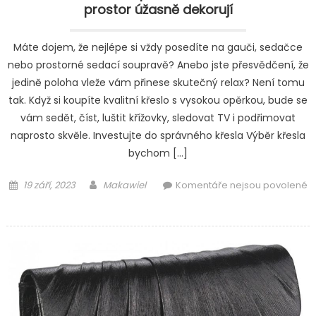
prostor úžasně dekorují
Máte dojem, že nejlépe si vždy posedíte na gauči, sedačce
nebo prostorné sedací soupravě? Anebo jste přesvědčení, že
jedině poloha vleže vám přinese skutečný relax? Není tomu
tak. Když si koupíte kvalitní křeslo s vysokou opěrkou, bude se
vám sedět, číst, luštit křížovky, sledovat TV i podřimovat
naprosto skvěle. Investujte do správného křesla Výběr křesla
bychom […]
Posted
Author
19 září, 2023
Makawiel
Komentáře nejsou povolené
on
u
textu
s
názvem
Křesla
skvěle
slouží
k