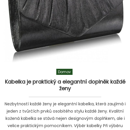
posezení,
relaxaci,
ale
také
prostor
úžasně
dekorují
Domov
Kabelka je praktický a elegantní doplněk každé
ženy
Nezbytností každé ženy je elegantní kabelka, která zaujímá i
jeden z tvůrčích prvků osobitého stylu každé ženy. Kvalitní
kožená kabelka se stává nejen designovým doplňkem, ale i
velice praktickým pomocníkem. Výběr kabelky Při výběru