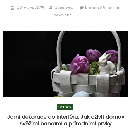
Posted
Author
11 června, 2026
Makawiel
Komentáře nejsou
on
u
povolené
textu
s
názvem
Pohodlné
a
prostorné
sedačky
a
křesla
na
terasu
Domov
Jarní dekorace do interiéru: Jak oživit domov
svěžími barvami a přírodními prvky