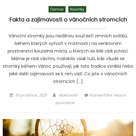
Domov
Novinky
Fakta a zajímavosti o vánočních stromcích
Vánoční stromky jsou nedílnou součástí zimních svátků,
během kterých vytvoří v místnosti i na venkovním
prostranství kouzelná místa, u kterých se lidé rádi schází.
Máme je rádi všichni, málokdo však tuší, kde všude se
stromky během Vánoc používají, jak tato tradice vznikla nebo
jaké další zajímavosti se k nim váží. Co jste o vánočních
stromcích […]
Posted
Author
10 prosince, 2021
Makawiel
Komentáře nejsou
on
u
povolené
textu
s
názvem
Fakta