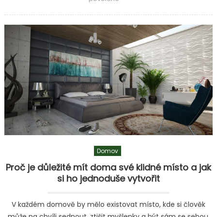
textu
s
názvem
Proč
zvážit
úklid
od
profesionální
firmy?
Výhody,
nevýhody
a
co
Domov
tím
získáte
Proč je důležité mít doma své klidné místo a jak
si ho jednoduše vytvořit
V každém domově by mělo existovat místo, kde si člověk
může na chvíli sednout, ztišit myšlenky a být sám se sebou.