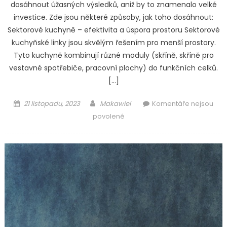
dosáhnout úžasných výsledků, aniž by to znamenalo velké
investice. Zde jsou některé způsoby, jak toho dosáhnout:
Sektorové kuchyně – efektivita a úspora prostoru Sektorové
kuchyňské linky jsou skvělým řešením pro menší prostory.
Tyto kuchyně kombinují různé moduly (skříně, skříně pro
vestavné spotřebiče, pracovní plochy) do funkčních celků.
[…]
Posted
Author
21 listopadu, 2023
Makawiel
Komentáře nejsou
on
u
povolené
textu
s
názvem
Rekonstrukce
kuchyně
s
ohledem
na
cenovou