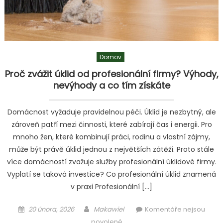
oživit
domov
svěžími
barvami
a
Domov
přírodními
prvky
Proč zvážit úklid od profesionální firmy? Výhody,
nevýhody a co tím získáte
Domácnost vyžaduje pravidelnou péči. Úklid je nezbytný, ale
zároveň patří mezi činnosti, které zabírají čas i energii. Pro
mnoho žen, které kombinují práci, rodinu a vlastní zájmy,
může být právě úklid jednou z největších zátěží. Proto stále
více domácností zvažuje služby profesionální úklidové firmy.
Vyplatí se taková investice? Co profesionální úklid znamená
v praxi Profesionální […]
Posted
Author
20 února, 2026
Makawiel
Komentáře nejsou
on
u
povolené