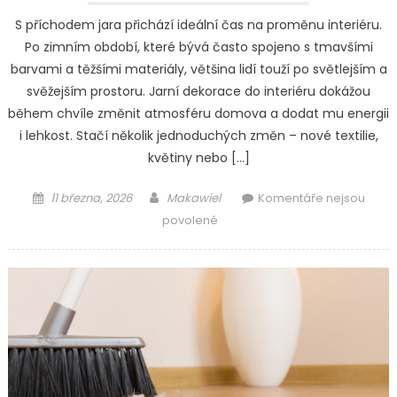
S příchodem jara přichází ideální čas na proměnu interiéru.
Po zimním období, které bývá často spojeno s tmavšími
barvami a těžšími materiály, většina lidí touží po světlejším a
svěžejším prostoru. Jarní dekorace do interiéru dokážou
během chvíle změnit atmosféru domova a dodat mu energii
i lehkost. Stačí několik jednoduchých změn – nové textilie,
květiny nebo […]
Posted
Author
11 března, 2026
Makawiel
Komentáře nejsou
on
u
povolené
textu
s
názvem
Jarní
dekorace
do
interiéru:
Jak