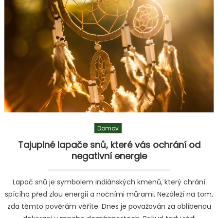
a
zajímavosti
o
vánočních
stromcích
Domov
Tajuplné lapače snů, které vás ochrání od
negativní energie
Lapač snů je symbolem indiánských kmenů, který chrání
spícího před zlou energií a nočními můrami. Nezáleží na tom,
zda těmto pověrám věříte. Dnes je považován za oblíbenou