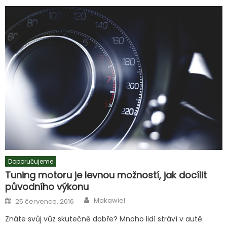
Doporučujeme
Tuning motoru je levnou možností, jak docílit
původního výkonu
Author
Posted
Makawiel
25 července, 2016
on
Znáte svůj vůz skutečně dobře? Mnoho lidí stráví v autě