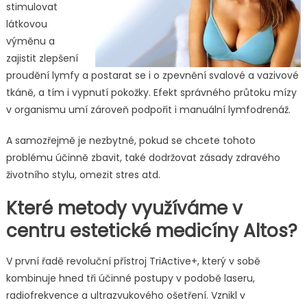
stimulovat
látkovou
výměnu a
zajistit zlepšení
proudění lymfy a postarat se i o zpevnění svalové a vazivové
tkáně, a tím i vypnutí pokožky. Efekt správného průtoku mízy
v organismu umí zároveň podpořit i manuální lymfodrenáž.
A samozřejmě je nezbytné, pokud se chcete tohoto
problému účinně zbavit, také dodržovat zásady zdravého
životního stylu, omezit stres atd.
Které metody využíváme v
centru estetické medicíny Altos?
V první řadě revoluční přístroj TriActive+, který v sobě
kombinuje hned tři účinné postupy v podobě laseru,
radiofrekvence a ultrazvukového ošetření. Vznikl v