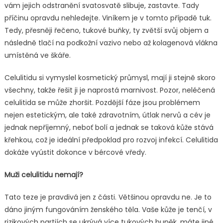
vám jejich odstranění svatosvatě slibuje, zastavte. Tady
příčinu opravdu nehledejte. Viníkem je v tomto případě tuk.
Tedy, přesněji řečeno, tukové buňky, ty zvětší svůj objem a
následně tlačí na podkožní vazivo nebo až kolagenová vlákna
umístěná ve škáře.
Celulitidu si vymyslel kosmetický průmysl, mají ji stejně skoro
všechny, takže řešit ji je naprostá marnivost. Pozor, neléčená
celulitida se může zhoršit. Pozdější fáze jsou problémem
nejen estetickým, ale také zdravotním, útlak nervů a cév je
jednak nepříjemný, neboť bolí a jednak se taková kůže stává
křehkou, což je ideální předpoklad pro rozvoj infekcí. Celulitida
dokáže vyústit dokonce v bércové vředy.
Muži celulitidu nemají?
Tato teze je pravdivá jen z části. Většinou opravdu ne. Je to
dáno jiným fungováním ženského těla. Vaše kůže je tenčí, v
rizikových partiích se ukrývá více tukových buněk, máte jiné