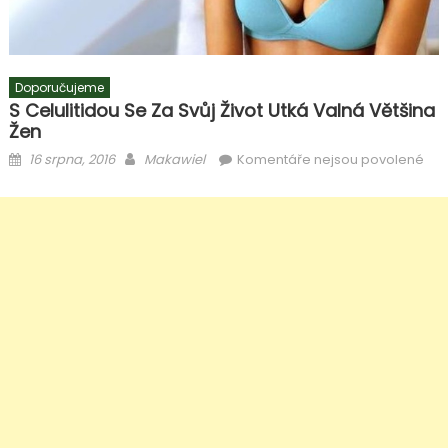
Doporučujeme
S Celulitidou Se Za Svůj Život Utká Valná Většina
Žen
Posted
Author
u
16 srpna, 2016
Makawiel
Komentáře nejsou povolené
on
text
s
ná
S
celu
se
za
svůj
živo
utk
val
vět