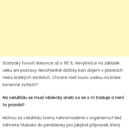
žen
Statistiky hovoří dokonce až o 90 %. Nevybírá si na základě
věku ani postavy. Nevzhledné dolíčky kazí dojem v plavkách
nebo krátkých šortkách. Chcete nad touto vadou na kráse
konečně zvítězit?
Na celulitidu se musí vědecky aneb co se o ní traduje a není
to pravda?
Mohou za celulitidu toxiny nahromaděné v organismu? Než
sáhnete hluboko do peněženky pro jakýkoli přípravek, který