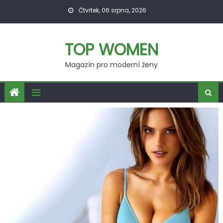
Skip
Čtvrtek, 06 srpna, 2026
to
content
TOP WOMEN
Magazín pro moderní ženy