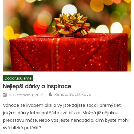
Doporučujeme
Nejlepší dárky a inspirace
Author
Posted
Renata Bachtíková
23 listopadu, 2017
on
Vánoce se kvapem blíží a vy jste zajisté začali přemýšlet,
jakými dárky letos potěšíte své blízké. Možná již nějakou
představu máte. Nebo vás ještě nenapadlo, čím byste mohli
své blízké potěšit?