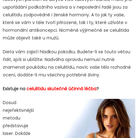
uspořádání podkožního vaziva a v neposlední řadě jsou za
celulitidu zodpovědné i ženské hormony. A to jak ty vaše,
které se vám v těle tvoří přirozeně, tak i ty, které užíváte v
hormonální antikoncepci. Nicméně výjimečně se celulitida
může objevit také u mužů.
Dieta vám zajistí hladkou pokožku. Budete-li se touto větou
řídit, spíš si ublížíte. Nadváha opravdu nemusí nutně
znamenat poukázku na celulitidu, navíc vaše tělo rozhodně
ocení, dodáte-li mu všechny potřebné živiny.
Existuje na
celulitidu skutečně účinná léčba
?
Dosud
nejefektivnější
metodu
představuje
laser. Dokáže