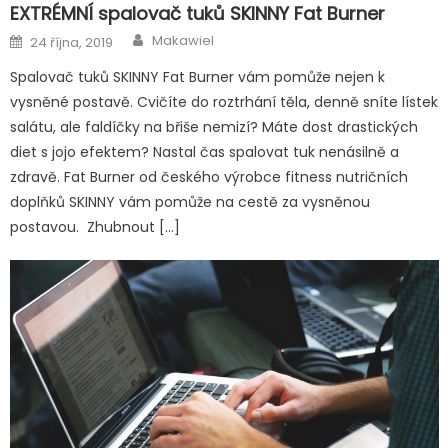
EXTRÉMNÍ spalovač tuků SKINNY Fat Burner
Author
Posted
Makawiel
24 října, 2019
on
Spalovač tuků SKINNY Fat Burner vám pomůže nejen k
vysněné postavě. Cvičíte do roztrhání těla, denně sníte lístek
salátu, ale faldíčky na břiše nemizí? Máte dost drastických
diet s jojo efektem? Nastal čas spalovat tuk nenásilně a
zdravě. Fat Burner od českého výrobce fitness nutričních
doplňků SKINNY vám pomůže na cestě za vysněnou
postavou. Zhubnout […]