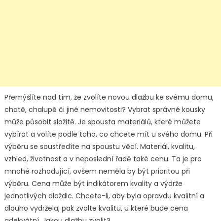
Přemýšlíte nad tím, že zvolíte novou dlažbu ke svému domu,
chatě, chalupě či jiné nemovitosti? Vybrat správné kousky
může působit složitě. Je spousta materiálů, které můžete
vybírat a volíte podle toho, co chcete mít u svého domu. Při
výběru se soustředíte na spoustu věcí. Materiál, kvalitu,
vzhled, životnost a v neposlední řadě také cenu. Ta je pro
mnohé rozhodující, ovšem neměla by být prioritou při
výběru. Cena může být indikátorem kvality a výdrže
jednotlivých dlaždic. Chcete-li, aby byla opravdu kvalitní a
dlouho vydržela, pak zvolte kvalitu, u které bude cena
adekvátní. Jakou dlažbu zvolit?