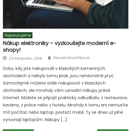
Doporučujeme
Nákup elektroniky – vyzkoušejte moderní e-
shopy!
Author
Posted
Renata Bachtíková
23 listopadu, 2018
on
Doby, kdy jste nakupovali v klasických kamenných
obchodech a nebylo tomu jinak, jsou nenávratně pryč.
Samozřejmě můžete stále nakupovat v klasických
obchodech, ale mnohdy vám usnadní nákupy právě
internet. Můžete se připojit prakticky odkudkoliv, z restaurace,
kavárny, z práce nebo z hotelu. Mnohdy k tomu ani nemusíte
mít počítač nebo laptop, postačí mobil. Ty se dnes už plně
vyrovnají laptopům. Nákupy […]