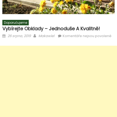
Doporučujeme
Vybírejte Obklady – Jednoduše A Kvalitně!
Posted
Author
u
26 srpna, 2019
Makawiel
Komentáře nejsou povolené
on
tex
s
ná
Vyb
ob
–
je
a
kva