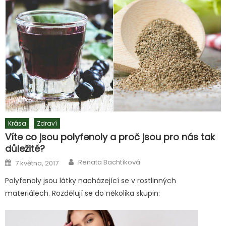
Krása
Zdraví
Víte co jsou polyfenoly a proč jsou pro nás tak
důležité?
Author
Posted
Renata Bachtíková
7 května, 2017
on
Polyfenoly jsou látky nacházející se v rostlinných
materiálech. Rozdělují se do několika skupin: