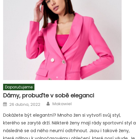
Doporučujeme
Dámy, probuďte v sobě eleganci
Author
Posted
Makawiel
26 dubna, 2022
on
Dokážete být elegantní? Mnoho žen si vytvoří svůj styl,
kterého se zarytě drží. Některé ženy mají rády sportovní styl a
následně se od něho neumí odtrhnout. Jsou i takové ženy,
které přilnou k volnočasovému oblečení, které nosí všude. Je