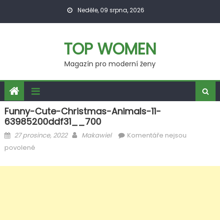
Skip
Neděle, 09 srpna, 2026
to
content
TOP WOMEN
Magazín pro moderní ženy
Funny-Cute-Christmas-Animals-11-
63985200ddf31__700
Posted
Author
27 prosince, 2022
Makawiel
Komentáře nejsou
on
u
povolené
textu
s
názvem
funny-
cute-
christmas-