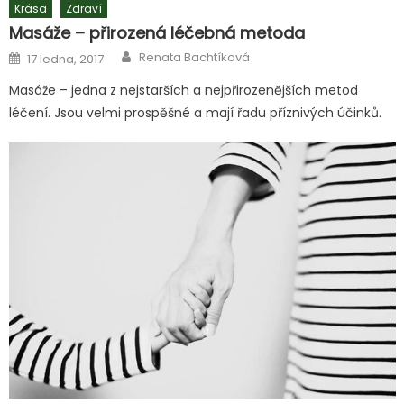
Krása
Zdraví
Masáže – přirozená léčebná metoda
Author
Posted
Renata Bachtíková
17 ledna, 2017
on
Masáže – jedna z nejstarších a nejpřirozenějších metod
léčení. Jsou velmi prospěšné a mají řadu příznivých účinků.