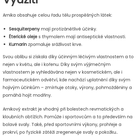
Arnika obsahuje celou řadu tělu prospěšných látek:
Sesquiterpeny
mají protizánětlivé účinky.
Éterické oleje
s thymolem mají antiseptické vlastnosti.
Kumarin
zpomaluje srážlivost krve.
Svou oblibu si získala díky účinným léčivým vlastnostem a to
nejen v květu, ale i kořenu. Díky svým výjimečným
vlastnostem je vyhledávána nejen v kosmetickém, ale i
farmaceutickém odvětví, kde nachází uplatnění díky svým
hojivým účinkům – zmírňuje otoky, výrony, pohmožděniny a
pomáhá hojit modřiny.
Arnikový extrakt je vhodný při bolestech revmatických a
kloubních obtížích. Pomůže i sportovcům a to především na
bolavé svaly. Také, před sportovními výkony, prohřeje a
prokrví, po fyzické zátěži zregeneruje svaly a pokožku..