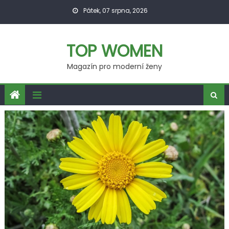
Skip
Pátek, 07 srpna, 2026
to
content
TOP WOMEN
Magazín pro moderní ženy