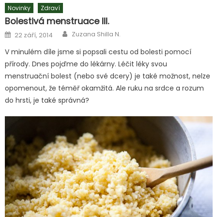
Novinky
Zdraví
Bolestivá menstruace III.
Author
Posted
Zuzana Shilla N.
22 září, 2014
on
V minulém díle jsme si popsali cestu od bolesti pomocí
přírody. Dnes pojďme do lékárny. Léčit léky svou
menstruační bolest (nebo své dcery) je také možnost, nelze
opomenout, že téměř okamžitá. Ale ruku na srdce a rozum
do hrsti, je také správná?