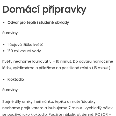
Domácí přípravky
Odvar pro teplé i studené obklady
Suroviny:
1 čajová lžička květů
150 ml vroucí vody
Květy necháme louhovat 5 – 10 minut. Do odvaru namočíme
látku, vyždímáme a přiložíme na postižené místo (15 minut).
Kloktadlo
Suroviny:
Stejné díly arniky, heřmánku, řepíku a mateřídoušky
necháme přejít varem a louhujeme 7 minut. Vychladlý nálev
se používá jako kloktadlo. Použijte několikrát denně. POZOR –