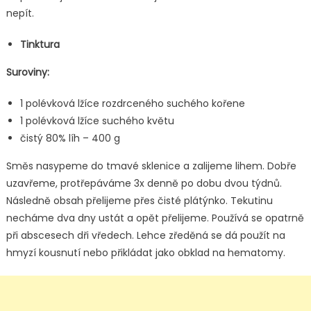
nepít.
Tinktura
Suroviny:
1 polévková lžíce rozdrceného suchého kořene
1 polévková lžíce suchého květu
čistý 80% líh – 400 g
Směs nasypeme do tmavé sklenice a zalijeme lihem. Dobře
uzavřeme, protřepáváme 3x denně po dobu dvou týdnů.
Následně obsah přelijeme přes čisté plátýnko. Tekutinu
necháme dva dny ustát a opět přelijeme. Používá se opatrně
při abscesech dři vředech. Lehce zředěná se dá použít na
hmyzí kousnutí nebo přikládat jako obklad na hematomy.