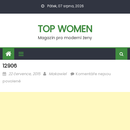
Skip
Pátek, 07 srpna, 2026
to
content
TOP WOMEN
Magazín pro moderní ženy
12906
Posted
Author
22 července, 2015
Makawiel
Komentáře nejsou
on
u
povolené
textu
s
názvem
12906