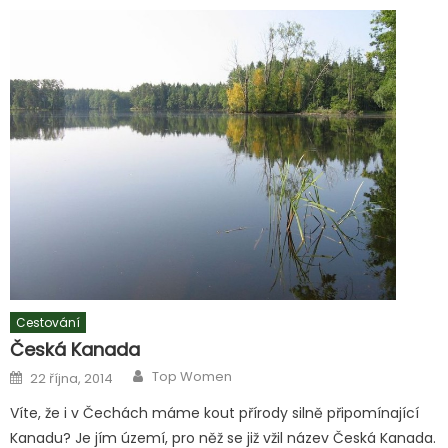
Cestování
Česká Kanada
Author
Posted
Top Women
22 října, 2014
on
Víte, že i v Čechách máme kout přírody silně připomínající
Kanadu? Je jím území, pro něž se již vžil název Česká Kanada.