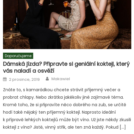
Doporučujeme
Dámská jízda? Připravte si geniální koktejl, který
vás naladí a osvěží
Author
Posted
Makawiel
2 prosince, 2019
on
Znáte to, s kamarádkou chcete strávit příjemný večer a
probrat chlapy. Nebo zkrátka jakékoliv jiné zajímavé téma.
Kromě toho, že si připravíte něco dobrého na zub, se určitě
hodí také nějaký ten příjemný koktejl. Naprosto ideální
k přípravě lehkých koktejlů může být víno. Už jste někdy zkusili
koktejl z vína? Jistě, vinný střik, ale ten zná každý. Pokud […]