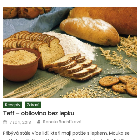
Recepty
Zdraví
Teff – obilovina bez lepku
Author
Posted
Renata Bachtíková
7 září, 2018
on
Přibývá stále více lidí, kteří mají potíže s lepkem. Mouka se