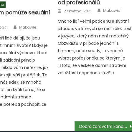
od profesionálů
me
Author
Posted
Makawiel
27 května, 2015
m pomůže sexuální
on
Mnoho lidí velmi podceňuje životní
Author
Makawiel
 2021
situace, ve kterých se řeší záležitost
v jazyce, který nám není mateřský.
í lidé dělají, že jsou
Obzvláště v případě jednání s
timním životě? I když je
firmami, nebo soudy, je vhodné
sexuální výchova, která
vybrat profesionála, se kterým je
í základní princip
jistota, že veškeré administrativní
 nikdo vám neřekne, jak
záležitosti dopadnou skvěle.
okojit váš protějšek. To
 následek, že mnoho
í jen kvůli tomu, že si
 intimní stránce
e potřeba pochopit, že
Dobrá zdravotní kondice i v pozdějším věku