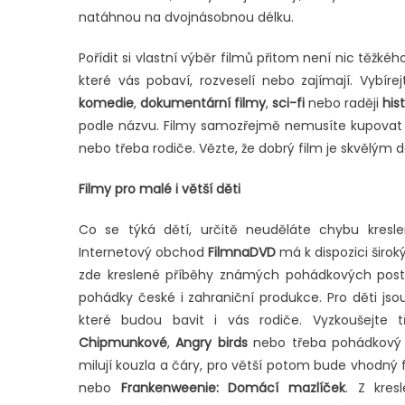
natáhnou na dvojnásobnou délku.
Pořídit si vlastní výběr filmů přitom není nic těžkého
které vás pobaví, rozveselí nebo zajímají. Vybírej
komedie
,
dokumentární filmy
,
sci-fi
nebo raději
his
podle názvu. Filmy samozřejmě nemusíte kupovat po
nebo třeba rodiče. Vězte, že dobrý film je skvělým 
Filmy pro malé i větší děti
Co se týká dětí, určitě neuděláte chybu kresl
Internetový obchod
FilmnaDVD
má k dispozici širo
zde kreslené příběhy známých pohádkových post
pohádky české i zahraniční produkce. Pro děti js
které budou bavit i vás rodiče. Vyzkoušejte 
Chipmunkové
,
Angry birds
nebo třeba pohádkový 
milují kouzla a čáry, pro větší potom bude vhodný 
nebo
Frankenweenie: Domácí mazlíček
. Z kres