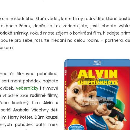
 ani nákladného. Stačí vědět, které filmy rádi vidíte klidně častěj
te podle žánru, dobře se tak zorientujete, jestli chcete vybír
torické snímky
. Pokud máte zájem o konkrétní film, hledejte pří
uze pro sebe, rozšiřte hledání na celou rodinu – partnera, dě
dárkem.
enou či filmovou pohádkou.
ký sortiment pohádek, najdete
aviček,
večerníčky
i filmové
ou vhodné také
rodinné filmy
,
třeba kreslený film
Alvin a
seriál
Arabela
. Všechny děti
film
Harry Potter
,
Dům kouzel
lených pohádek patří mezi