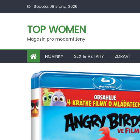
Skip
Sobota, 08 srpna, 2026
to
content
TOP WOMEN
Magazín pro moderní ženy
NOVINKY
SEX & VZTAHY
ZDRAVÍ