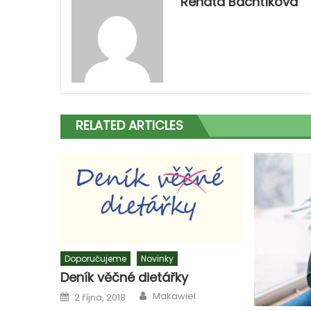
Renata Bachtíková
RELATED ARTICLES
Doporučujeme
Novinky
Deník věčné dietářky
Author
Posted
Makawiel
2 října, 2018
on