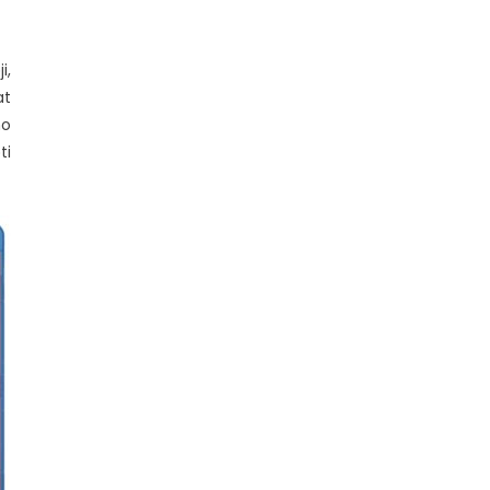
i,
at
mo
ti