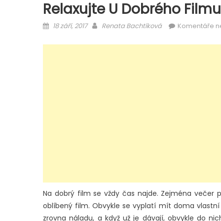
Relaxujte U Dobrého Filmu
Posted
Author
18 září, 2017
Renata Bachtíková
Komentáře n
on
Na dobrý film se vždy čas najde. Zejména večer p
oblíbený film. Obvykle se vyplatí mít doma vlastní
zrovna náladu, a když už je dávají, obvykle do ni