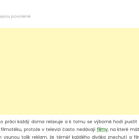
u
ejsou povolené
textu
s
názvem
Relaxujte
u
dobrého
filmu
o práci každý doma relaxuje a k tomu se výborně hodí pustit 
 filmotéku, protože v televizi často nedávají
filmy
, na které má
ch vsunou tolik reklam, že téměř každého diváka znechutí a fi