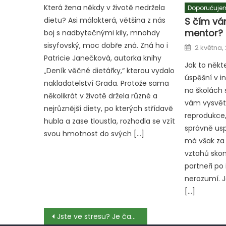
Která žena někdy v životě nedržela
Doporučuje
S čím vá
dietu? Asi málokterá, většina z nás
mentor?
boj s nadbytečnými kily, mnohdy
Posted
sisyfovský, moc dobře zná. Zná ho i
2 května,
on
Patricie Janečková, autorka knihy
Jak to někteř
„Deník věčné dietářky,“ kterou vydalo
úspěšní v in
nakladatelství Grada. Protože sama
na školách 
několikrát v životě držela různé a
vám vysvětl
nejrůznější diety, po kterých střídavě
reprodukce,
hubla a zase tloustla, rozhodla se vzít
správně usp
svou hmotnost do svých […]
má však za
vztahů skonč
partneři po
nerozumí. J
[…]
Navigace
Jste ve stresu? Je čas na erotickou masáž