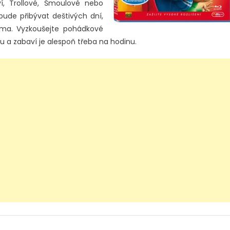
ví, Trollové, Šmoulové nebo
bude přibývat deštivých dní,
ma. Vyzkoušejte pohádkové
ou a zabaví je alespoň třeba na hodinu.