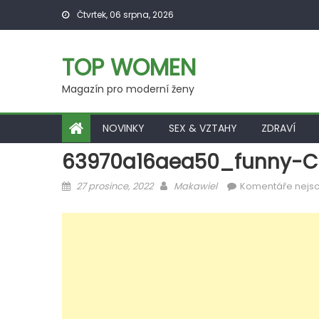
Skip
Čtvrtek, 06 srpna, 2026
to
content
TOP WOMEN
Magazín pro moderní ženy
NOVINKY
SEX & VZTAHY
ZDRAVÍ
63970a16aea50_funny-C
Posted
Author
27 prosince, 2022
Makawiel
Komentáře nejs
on