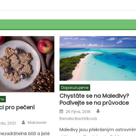
Doporučujeme
Chystáte se na Maledivy?
me
Podívejte se na průvodce
i pro pečení
Author
Posted
26 října, 2018
on
Renata Bachtíková
Author
Makawiel
adu, 2021
Maledivy jsou překrásným ostrovní
zadržitelně blíží a jistě