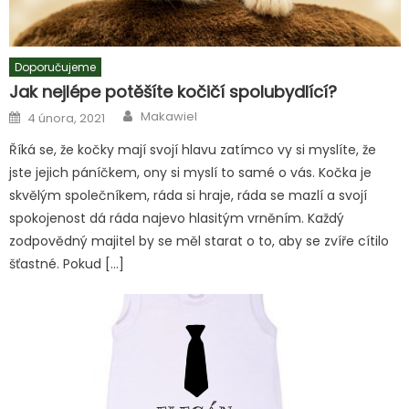
Doporučujeme
Jak nejlépe potěšíte kočičí spolubydlící?
Author
Posted
Makawiel
4 února, 2021
on
Říká se, že kočky mají svojí hlavu zatímco vy si myslíte, že
jste jejich páníčkem, ony si myslí to samé o vás. Kočka je
skvělým společníkem, ráda si hraje, ráda se mazlí a svojí
spokojenost dá ráda najevo hlasitým vrněním. Každý
zodpovědný majitel by se měl starat o to, aby se zvíře cítilo
šťastné. Pokud […]