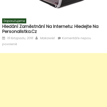
Doporučujeme
Hledání Zaměstnání Na Internetu: Hledejte Na
Personalistka.cz
Posted
Author
19 listopadu, 2016
Makawiel
Komentáře nejsou
on
u
povolené
textu
s
názvem
Hledání
zaměstnání
na
internetu:
hledejte
na
Personalistka.cz