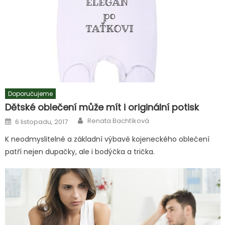
Doporučujeme
Dětské oblečení může mít i originální potisk
Author
Posted
Renata Bachtíková
6 listopadu, 2017
on
K neodmyslitelné a základní výbavě kojeneckého oblečení
patří nejen dupačky, ale i bodýčka a trička.