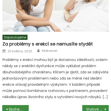
Doporučujeme
Za problémy s erekcí se nemusíte stydět
Author
Posted
Makawiel
20 května, 2020
on
Problémy s erekcí mohou být je dočasnou záležitostí, ovšem
někdy se z erektilní dysfunkce může vyklubat problém
dlouhodobějšího charakteru. Klíčem je zjistit, zda se zabýváte
jednorázovým problémem nebo zda se méně než ideální
erekce stávají pravidelným výskytem. V každém případě
může pomoci kombinace rozhovoru s partnerem, provedení
několika úprav životního stylu a vytváření nových návyků. […]
Navigace
Sbohem kabáte, já chci pelerínu
Stylové oblečení pro ženy Sqvele.com